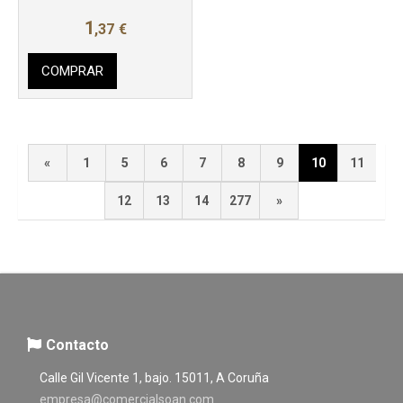
1
,37
€
COMPRAR
«
1
5
6
7
8
9
10
11
12
13
14
277
»
Contacto
Calle Gil Vicente 1, bajo. 15011, A Coruña
empresa@comercialsoan.com