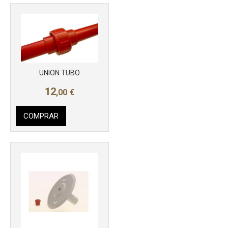
Más info
UNION TUBO
12
,00
€
COMPRAR
Más info