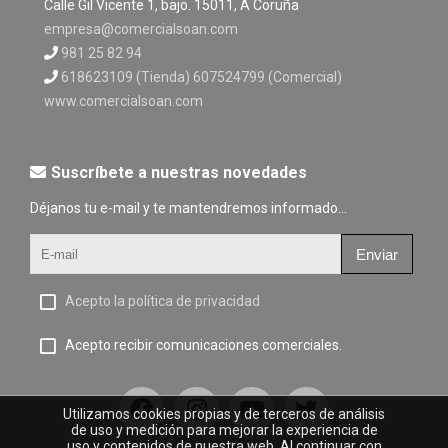
Calle Gil Vicente 1, bajo. 15011, A Coruña
empresa@comercialsoan.com
981 25 82 94
618623109 (Tienda) 607524799 (Comercial)
www.comercialsoan.com
Suscríbete a nuestras novedades
Déjanos tu e-mail y te mantendremos informado...
Enviar
Acepto la política de privacidad
Acepto recibir comunicaciones comerciales.
Utilizamos cookies propias y de terceros de análisis
de uso y medición para mejorar la experiencia de
uso y contenidos de nuestra web. Al continuar con