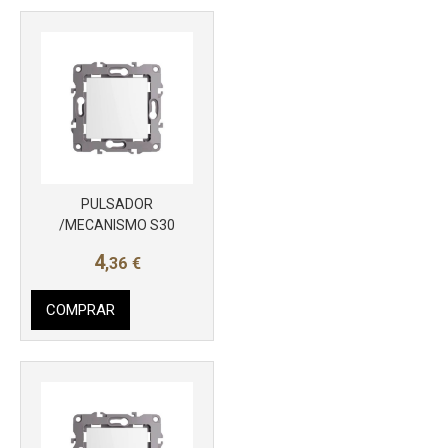
Más info
PULSADOR
/MECANISMO S30
4
,36
€
COMPRAR