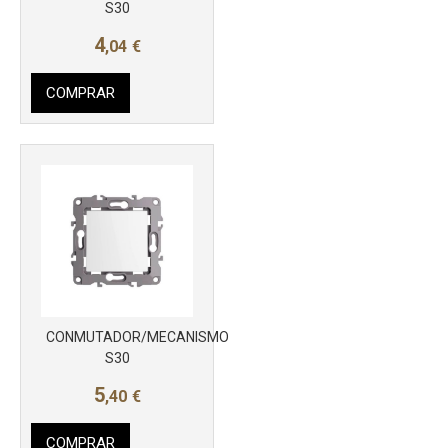
S30
4
,04
€
COMPRAR
Más info
CONMUTADOR/MECANISMO
S30
5
,40
€
COMPRAR