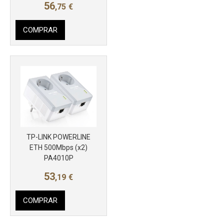
56
,75
€
COMPRAR
TP-LINK POWERLINE
ETH 500Mbps (x2)
PA4010P
53
,19
€
COMPRAR