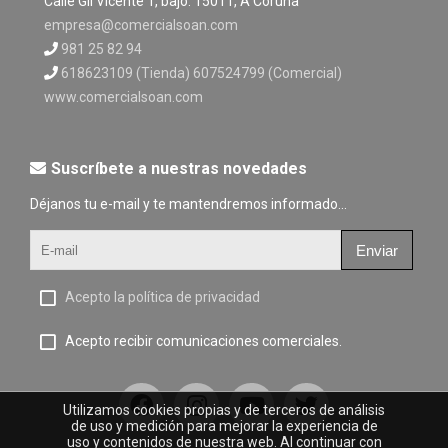
Calle Gil Vicente 1, bajo. 15011, A Coruña
empresa@comercialsoan.com
981 25 82 94
618623109 (Tienda) 607524799 (Comercial)
www.comercialsoan.com
Suscríbete a nuestras novedades
Déjanos tu e-mail y te mantendremos informado...
Enviar
Acepto la política de privacidad
Acepto recibir comunicaciones comerciales.
Utilizamos cookies propias y de terceros de análisis
de uso y medición para mejorar la experiencia de
uso y contenidos de nuestra web. Al continuar con