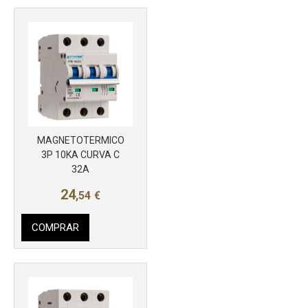
MAGNETOTERMICO
Más info
3P 10KA CURVA C
32A
24
,54
€
COMPRAR