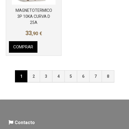
MAGNETOTERMICO
3P 10KA CURVA D
25A
33
,90
€
COMPRAR
1
2
3
4
5
6
7
8
Contacto