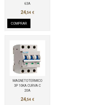
63A
24
,54
€
COMPRAR
MAGNETOTERMICO
Más info
3P 10KA CURVA C
20A
24
,54
€