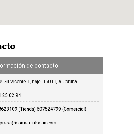
acto
le Gil Vicente 1, bajo. 15011, A Coruña
1 25 82 94
8623109 (Tienda) 607524799 (Comercial)
presa@comercialsoan.com