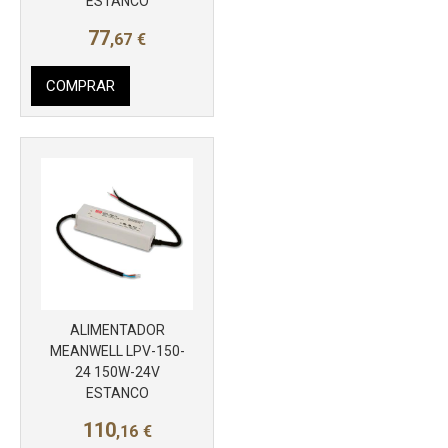
ESTANCO
77
,67
€
COMPRAR
ALIMENTADOR
MEANWELL LPV-150-
Más info
24 150W-24V
ESTANCO
110
,16
€