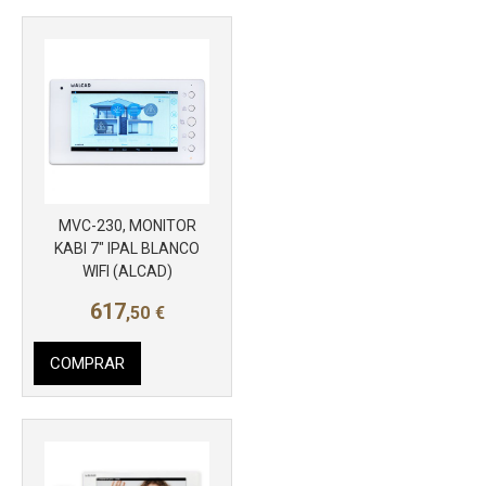
MVC-230, MONITOR
KABI 7" IPAL BLANCO
Más info
WIFI (ALCAD)
617
,50
€
COMPRAR