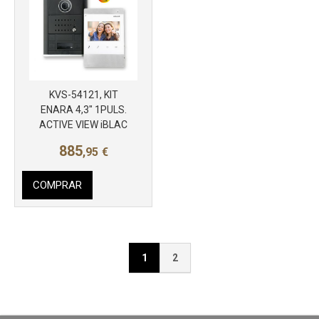
KVS-54121, KIT
ENARA 4,3" 1PULS.
ACTIVE VIEW iBLAC
885
,95
€
COMPRAR
1
2