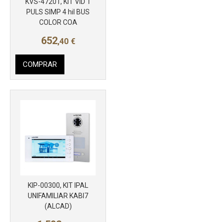
KVS-47201, KIT VID 1
PULS SIMP 4 hil BUS
COLOR COA
652
,40
€
COMPRAR
KIP-00300, KIT IPAL
Más info
UNIFAMILIAR KABI7
(ALCAD)