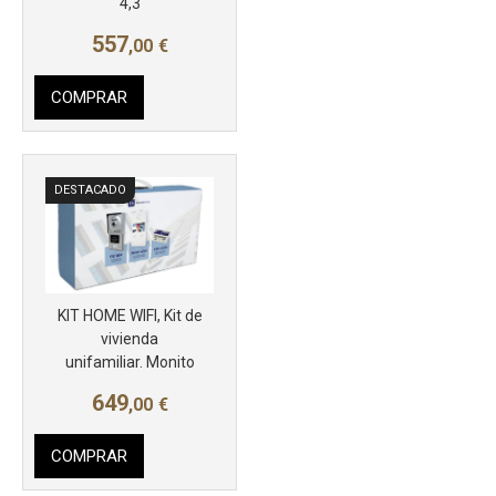
4,3
557
,00
€
COMPRAR
DESTACADO
Más info
KIT HOME WIFI, Kit de
vivienda
unifamiliar. Monito
649
,00
€
COMPRAR