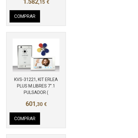
1.582
,15
€
COMPRAR
KVS-31221, KIT ERLEA
PLUS M.LIBRES 7".1
PULSADOR (
601
,30
€
COMPRAR