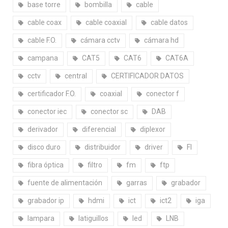
base torre
bombilla
cable
cable coax
cable coaxial
cable datos
cable F.O.
cámara cctv
cámara hd
campana
CAT5
CAT6
CAT6A
cctv
central
CERTIFICADOR DATOS
certificador F.O.
coaxial
conector f
conector iec
conector sc
DAB
derivador
diferencial
diplexor
disco duro
distribuidor
driver
FI
fibra óptica
filtro
fm
ftp
fuente de alimentación
garras
grabador
grabador ip
hdmi
ict
ict2
iga
lampara
latiguillos
led
LNB