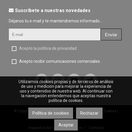
Suscríbete a nuestras novedades
Déjanos tu e-mail y te mantendremos informado...
Enviar
Acepto la política de privacidad
Acepto recibir comunicaciones comerciales.
Utilizamos cookies propias y de terceros de análisis
de uso y medición para mejorar la experiencia de
uso y contenidos de nuestra web. Al continuar con
la navegación entendemos que aceptas nuestra
política de cookies.
© Copyright 2023 |
Aviso legal
|
Política de privacidad
|
Cookies
|
Política de cookies
Rechazar
Desarrollo web: Comercial Soan, S.L.
Aceptar
Impuestos NO incluidos
Inicio
Contacto