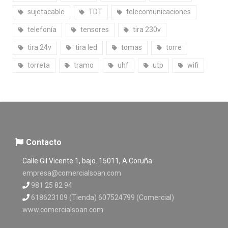
sujetacable
TDT
telecomunicaciones
telefonía
tensores
tira 230v
tira 24v
tira led
tomas
torre
torreta
tramo
uhf
utp
wifi
Contacto
Calle Gil Vicente 1, bajo. 15011, A Coruña
empresa@comercialsoan.com
981 25 82 94
618623109 (Tienda) 607524799 (Comercial)
www.comercialsoan.com