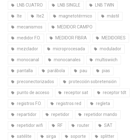
LNB CUATRO
LNB SINGLE
LNB TWIN
lte
lte2
magnetotérmico
mástil
mecanismos
MEDIDOR CAMPO
medidor F.O.
MEDIDOR FIBRA
MEDIDORES
mezclador
microprocesada
modulador
monocanal
monocanales
multiswiich
pantalla
parábola
pau
pias
preconectorizados
protección sobretensión
punto de acceso
receptor sat
receptor tdt
registros F.O.
registros red
regleta
repartidor
repetidor
repetidor mando
repetidor wifi
RF
router
SAT
satélite
sirga
soporte
splitter