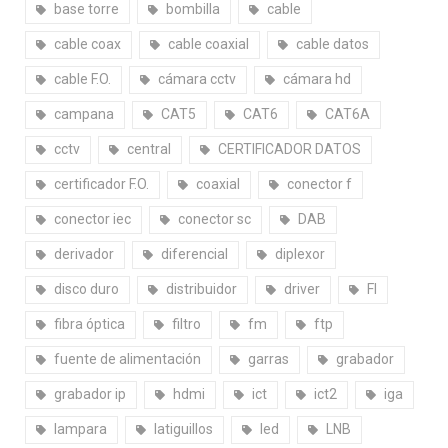
base torre
bombilla
cable
cable coax
cable coaxial
cable datos
cable F.O.
cámara cctv
cámara hd
campana
CAT5
CAT6
CAT6A
cctv
central
CERTIFICADOR DATOS
certificador F.O.
coaxial
conector f
conector iec
conector sc
DAB
derivador
diferencial
diplexor
disco duro
distribuidor
driver
FI
fibra óptica
filtro
fm
ftp
fuente de alimentación
garras
grabador
grabador ip
hdmi
ict
ict2
iga
lampara
latiguillos
led
LNB