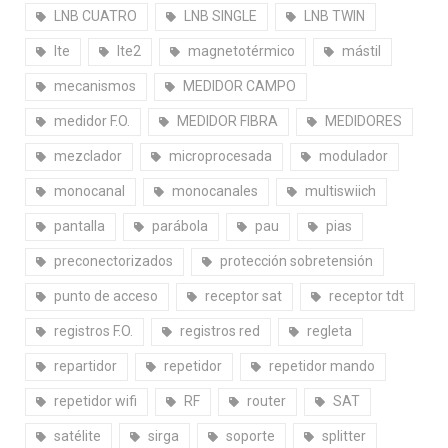
LNB CUATRO
LNB SINGLE
LNB TWIN
lte
lte2
magnetotérmico
mástil
mecanismos
MEDIDOR CAMPO
medidor F.O.
MEDIDOR FIBRA
MEDIDORES
mezclador
microprocesada
modulador
monocanal
monocanales
multiswiich
pantalla
parábola
pau
pias
preconectorizados
protección sobretensión
punto de acceso
receptor sat
receptor tdt
registros F.O.
registros red
regleta
repartidor
repetidor
repetidor mando
repetidor wifi
RF
router
SAT
satélite
sirga
soporte
splitter