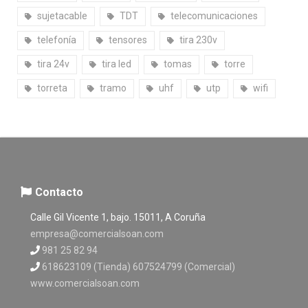
sujetacable
TDT
telecomunicaciones
telefonía
tensores
tira 230v
tira 24v
tira led
tomas
torre
torreta
tramo
uhf
utp
wifi
Contacto
Calle Gil Vicente 1, bajo. 15011, A Coruña
empresa@comercialsoan.com
981 25 82 94
618623109 (Tienda) 607524799 (Comercial)
www.comercialsoan.com