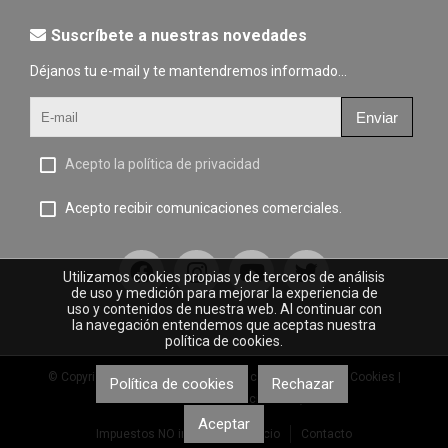
Suscríbete a nuestras novedades
Déjanos tu e-mail y te mantendremos informado...
Enviar
Acepto la política de privacidad
Acepto recibir comunicaciones comerciales.
Utilizamos cookies propias y de terceros de análisis
de uso y medición para mejorar la experiencia de
uso y contenidos de nuestra web. Al continuar con
la navegación entendemos que aceptas nuestra
política de cookies.
© Copyright 2023 |
Aviso legal
|
Política de privacidad
|
Cookies
|
Política de cookies
Rechazar
Desarrollo web: Comercial Soan, S.L.
Aceptar
Impuestos NO incluidos
Inicio
Contacto